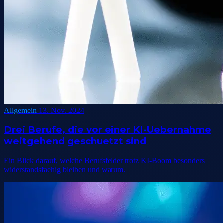
Allgemein
13. Nov. 2024
Drei Berufe, die vor einer KI-Uebernahme
weitgehend geschuetzt sind
Ein Blick darauf, welche Berufsfelder trotz KI-Boom besonders
widerstandsfaehig bleiben und warum.