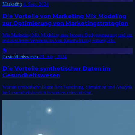
Marketing
4. Sept. 2024
Die Vorteile von Marketing Mix Modeling
zur Optimierung von Marketingstrategien
Wie Marketing Mix Modeling eine bessere Budgetsteuerung und ein
realistischeres Verstaendnis von Kanalwirkung ermoeglicht.
Gesundheitswesen
28. Aug. 2024
Die Vorteile synthetischer Daten im
Gesundheitswesen
Warum synthetische Daten fuer Forschung, Simulation und Analytik
im Gesundheitsbereich besonders relevant sind.