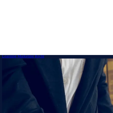
Sprache
DE
EN
ES
FR
JA
Demo anfragen
Blog
Artikel und praxisnahe Leitfaden zu KI-Workflow-Automatisierung,
Machine Learning, prädiktiver Analytik und dem geschäftlichen
Nutzen angewandter KI.
Alle
Allgemein
Business
Daten
Gesundheitswesen
KI
Machine
Learning
Marketing
Recht