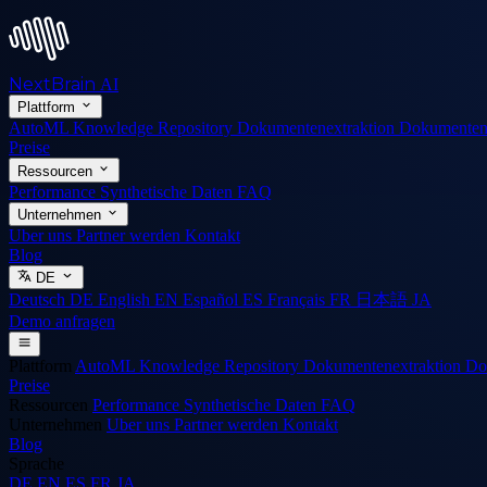
NextBrain
AI
Plattform
AutoML
Knowledge Repository
Dokumentenextraktion
Dokumenten
Preise
Ressourcen
Performance
Synthetische Daten
FAQ
Unternehmen
Uber uns
Partner werden
Kontakt
Blog
DE
Deutsch
DE
English
EN
Español
ES
Français
FR
日本語
JA
Demo anfragen
Plattform
AutoML
Knowledge Repository
Dokumentenextraktion
Do
Preise
Ressourcen
Performance
Synthetische Daten
FAQ
Unternehmen
Uber uns
Partner werden
Kontakt
Blog
Sprache
DE
EN
ES
FR
JA