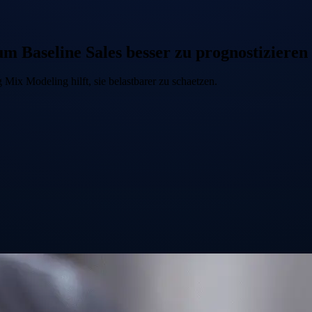
 Baseline Sales besser zu prognostizieren
Mix Modeling hilft, sie belastbarer zu schaetzen.