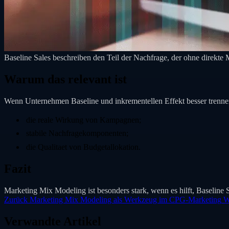
Baseline Sales beschreiben den Teil der Nachfrage, der ohne direkt
Warum das relevant ist
Wenn Unternehmen Baseline und inkrementellen Effekt besser trenne
die reale Wirkung von Kampagnen;
stabile Nachfragekomponenten;
die Qualitaet von Budgetallokation.
Fazit
Marketing Mix Modeling ist besonders stark, wenn es hilft, Baseline
Zurück
Marketing Mix Modeling als Werkzeug im CPG-Marketing
W
Verwandte Artikel