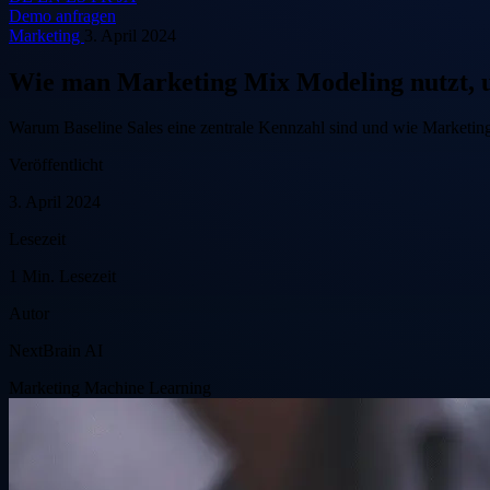
Demo anfragen
Marketing
3. April 2024
Wie man Marketing Mix Modeling nutzt, um
Warum Baseline Sales eine zentrale Kennzahl sind und wie Marketing 
Veröffentlicht
3. April 2024
Lesezeit
1 Min. Lesezeit
Autor
NextBrain AI
Marketing
Machine Learning