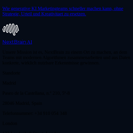
Wie generative KI Marketingteams schneller machen kann, ohne
Strategie, Urteil und Kreativitaet zu ersetzen.
NextBrain
AI
Unsere Mission ist es, NextBrain zu einem Ort zu machen, an dem
Teams mit modernen Algorithmen zusammenarbeiten und aus Daten
konkrete, wirklich nutzbare Erkenntnisse gewinnen.
Standorte
Madrid
Paseo de la Castellana, n.º 210, 5º-8
28046 Madrid, Spain
Telefonnummer: +34 910 054 348
London