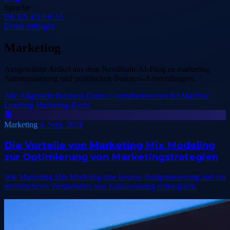
Sprache
DE
EN
ES
FR
JA
Demo anfragen
Marketing
Ausgewählte Artikel aus dem NextBrain-AI-Blog zu marketing,
Automatisierung und praktischen Business-Anwendungen.
Alle
Allgemein
Business
Daten
Gesundheitswesen
KI
Machine
Learning
Marketing
Recht
Marketing
4. Sept. 2024
Die Vorteile von Marketing Mix Modeling
zur Optimierung von Marketingstrategien
Wie Marketing Mix Modeling eine bessere Budgetsteuerung und ein
realistischeres Verstaendnis von Kanalwirkung ermoeglicht.