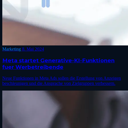
Marketing
8. Mai 2024
Meta startet Generative-KI-Funktionen
fuer Werbetreibende
Neue Funktionen in Meta Ads sollen die Erstellung von Anzeigen
beschleunigen und die Ansprache von Zielgruppen verbessern.