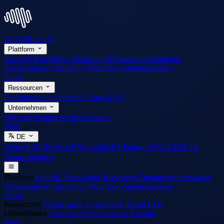
NextBrain
AI
Plattform
AutoML
Knowledge Repository
Dokumentenextraktion
Dokumentenvergleich
KI-Workflow-Automatisierung
Preise
Ressourcen
Performance
Synthetische Daten
FAQ
Unternehmen
Uber uns
Partner werden
Kontakt
Blog
DE
Deutsch
DE
English
EN
Español
ES
Français
FR
日本語
JA
Demo anfragen
Plattform
AutoML
Knowledge Repository
Dokumentenextraktion
Dokumentenvergleich
KI-Workflow-Automatisierung
Preise
Ressourcen
Performance
Synthetische Daten
FAQ
Unternehmen
Uber uns
Partner werden
Kontakt
Blog