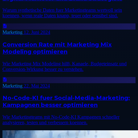
Warum synthetische Daten fuer Marketingteams wertvoll sein
koennen, wenn reale Daten knapp, teuer oder sensibel sind.
Marketing
12. Juni 2024
Conversion Rate mit Marketing Mix
Modeling optimieren
Wie Marketing Mix Modeling hilft, Kanaele, Budgeteinsatz und
Conversion-Wirkung besser zu verstehen.
Marketing
22. Mai 2024
No-Code-KI fuer Social-Media-Marketing:
Kampagnen besser optimieren
Wie Marketingteams mit No-Code-KI Kampagnen schneller
analysieren, testen und verbessern koennen.