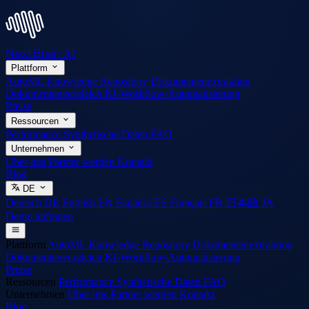
NextBrain
AI
Plattform
AutoML
Knowledge Repository
Dokumentenextraktion
Dokumentenvergleich
KI-Workflow-Automatisierung
Preise
Ressourcen
Performance
Synthetische Daten
FAQ
Unternehmen
Uber uns
Partner werden
Kontakt
Blog
DE
Deutsch
DE
English
EN
Español
ES
Français
FR
日本語
JA
Demo anfragen
Plattform
AutoML
Knowledge Repository
Dokumentenextraktion
Dokumentenvergleich
KI-Workflow-Automatisierung
Preise
Ressourcen
Performance
Synthetische Daten
FAQ
Unternehmen
Uber uns
Partner werden
Kontakt
Blog