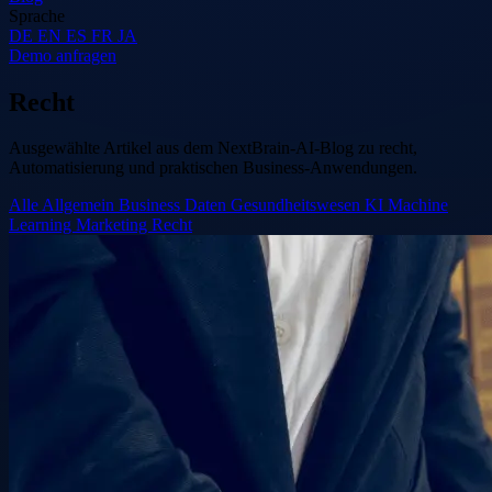
Sprache
DE
EN
ES
FR
JA
Demo anfragen
Recht
Ausgewählte Artikel aus dem NextBrain-AI-Blog zu recht,
Automatisierung und praktischen Business-Anwendungen.
Alle
Allgemein
Business
Daten
Gesundheitswesen
KI
Machine
Learning
Marketing
Recht