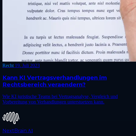
Recht
19. Juli 2023
Kann KI Vertragsverhandlungen im
Rechtsbereich veraendern?
Wie KI juristische Teams bei Vertragsanalyse, Vergleich und
Vorbereitung von Verhandlungen unterstuetzen kann.
NextBrain
AI