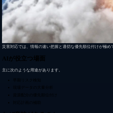
災害対応では、情報の速い把握と適切な優先順位付けが極め
AIが役立つ場面
主に次のような用途があります。
早期リスク検知
現場データの大量分析
資源配分の優先順位付け
対応計画の補助