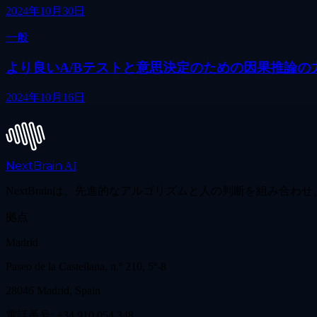
2024年10月30日
一般
より良いA/Bテストと意思決定のための因果推論の
2024年10月16日
NextBrain
AI
NextBrainは、先進的なアルゴリズムと人の判断を組み
拠点
Madrid
Paseo de la Castellana, n.º 210, 5º-8
28046 Madrid, Spain
電話番号: +34 910 054 348