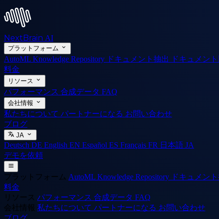
NextBrain
AI
プラットフォーム
AutoML
Knowledge Repository
ドキュメント抽出
ドキュメン
料金
リソース
パフォーマンス
合成データ
FAQ
会社情報
私たちについて
パートナーになる
お問い合わせ
ブログ
JA
Deutsch
DE
English
EN
Español
ES
Français
FR
日本語
JA
デモを依頼
プラットフォーム
AutoML
Knowledge Repository
ドキュメン
料金
リソース
パフォーマンス
合成データ
FAQ
会社情報
私たちについて
パートナーになる
お問い合わせ
ブログ