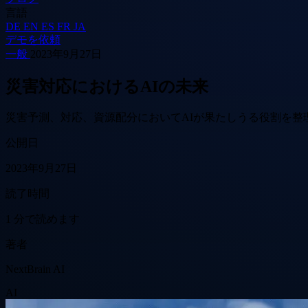
言語
DE
EN
ES
FR
JA
デモを依頼
一般
2023年9月27日
災害対応におけるAIの未来
災害予測、対応、資源配分においてAIが果たしうる役割を整
公開日
2023年9月27日
読了時間
1 分で読めます
著者
NextBrain AI
AI