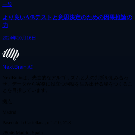
一般
より良いA/Bテストと意思決定のための因果推論の
力
2024年10月16日
NextBrain
AI
NextBrainは、先進的なアルゴリズムと人の判断を組み合わ
せ、データから実務に役立つ洞察を生み出せる場をつくるこ
とを目指しています。
拠点
Madrid
Paseo de la Castellana, n.º 210, 5º-8
28046 Madrid, Spain