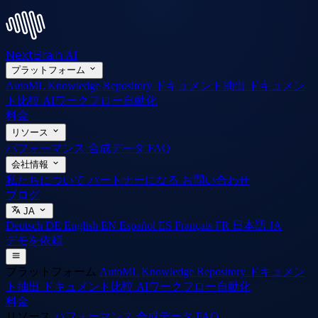
NextBrain
AI
プラットフォーム
AutoML
Knowledge Repository
ドキュメント抽出
ドキュメン
ト比較
AIワークフロー自動化
料金
リソース
パフォーマンス
合成データ
FAQ
会社情報
私たちについて
パートナーになる
お問い合わせ
ブログ
JA
Deutsch
DE
English
EN
Español
ES
Français
FR
日本語
JA
デモを依頼
プラットフォーム
AutoML
Knowledge Repository
ドキュメン
ト抽出
ドキュメント比較
AIワークフロー自動化
料金
リソース
パフォーマンス
合成データ
FAQ