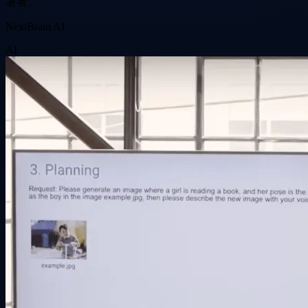
著者
NextBrain AI
AI