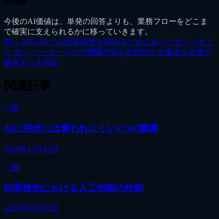
今後のAI価値は、単発の回答よりも、業務フローをどこま
で確実に支えられるかに移っていきます。
前へ
RAGASでAI回答精度を高めるために知っておくべきこ
と
次へ
ノーコードAIで機械学習を自動化する価値を企業が
重視すべき理由
関連記事
一般
AIに完全には奪われにくい3つの職業
2024年11月13日
一般
犯罪検知における人工知能の役割
2024年10月30日