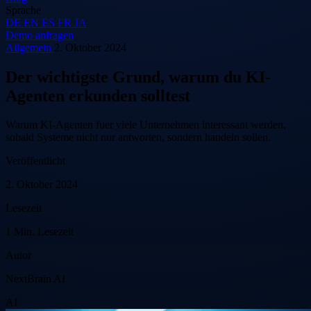
Sprache
DE
EN
ES
FR
JA
Demo anfragen
Allgemein
2. Oktober 2024
Der wichtigste Grund, warum du KI-
Agenten erkunden solltest
Warum KI-Agenten fuer viele Unternehmen interessant werden,
sobald Systeme nicht nur antworten, sondern handeln sollen.
Veröffentlicht
2. Oktober 2024
Lesezeit
1 Min. Lesezeit
Autor
NextBrain AI
AI