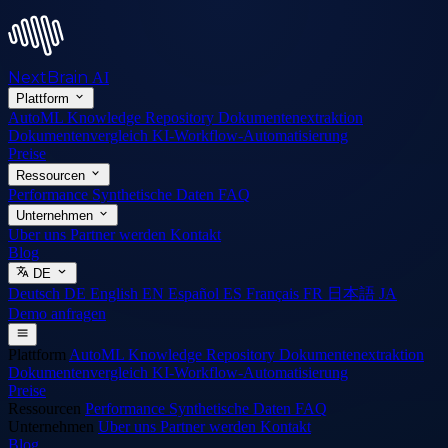
NextBrain
AI
Plattform
AutoML
Knowledge Repository
Dokumentenextraktion
Dokumentenvergleich
KI-Workflow-Automatisierung
Preise
Ressourcen
Performance
Synthetische Daten
FAQ
Unternehmen
Uber uns
Partner werden
Kontakt
Blog
DE
Deutsch
DE
English
EN
Español
ES
Français
FR
日本語
JA
Demo anfragen
Plattform
AutoML
Knowledge Repository
Dokumentenextraktion
Dokumentenvergleich
KI-Workflow-Automatisierung
Preise
Ressourcen
Performance
Synthetische Daten
FAQ
Unternehmen
Uber uns
Partner werden
Kontakt
Blog