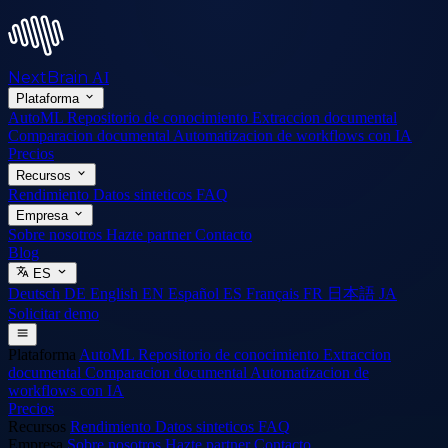
NextBrain
AI
Plataforma
AutoML
Repositorio de conocimiento
Extraccion documental
Comparacion documental
Automatizacion de workflows con IA
Precios
Recursos
Rendimiento
Datos sinteticos
FAQ
Empresa
Sobre nosotros
Hazte partner
Contacto
Blog
ES
Deutsch
DE
English
EN
Español
ES
Français
FR
日本語
JA
Solicitar demo
Plataforma
AutoML
Repositorio de conocimiento
Extraccion
documental
Comparacion documental
Automatizacion de
workflows con IA
Precios
Recursos
Rendimiento
Datos sinteticos
FAQ
Empresa
Sobre nosotros
Hazte partner
Contacto