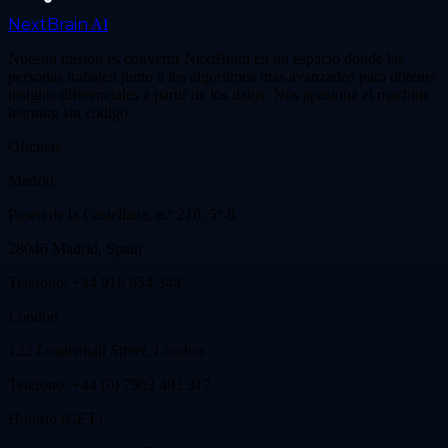
NextBrain
AI
Nuestra mision es convertir NextBrain en un espacio donde las
personas trabajen junto a los algoritmos mas avanzados para obtener
insights diferenciales a partir de los datos. Nos apasiona el machine
learning sin codigo.
Oficinas
Madrid
Paseo de la Castellana, n.º 210, 5º-8
28046 Madrid, Spain
Telefono: +34 910 054 348
London
122 Leadenhall Street, London
Telefono: +44 (0) 7903 493 317
Horario (CET)