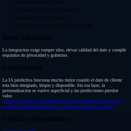
mejores perfiles de cliente;
prediccion de churn y crecimiento;
campañas mas segmentadas;
ofertas y experiencias mas personalizadas.
Retos habituales
La integracion exige romper silos, elevar calidad del dato y cumplir
requisitos de privacidad y gobierno.
Conclusiones
La IA predictiva funciona mucho mejor cuando el dato de cliente
esta bien integrado, limpio y disponible. Sin esa base, la
personalizacion se vuelve superficial y las predicciones pierden
valor.
Anterior
Beneficios y limites de usar datos sinteticos en machine
learning
Siguiente
Beneficios de los datos sinteticos en salud
Articulos relacionados