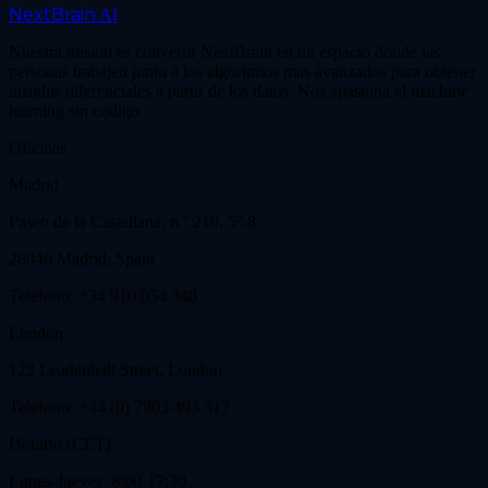
NextBrain
AI
Nuestra mision es convertir NextBrain en un espacio donde las
personas trabajen junto a los algoritmos mas avanzados para obtener
insights diferenciales a partir de los datos. Nos apasiona el machine
learning sin codigo.
Oficinas
Madrid
Paseo de la Castellana, n.º 210, 5º-8
28046 Madrid, Spain
Telefono: +34 910 054 348
London
122 Leadenhall Street, London
Telefono: +44 (0) 7903 493 317
Horario (CET)
Lunes-Jueves: 8:00-17:30