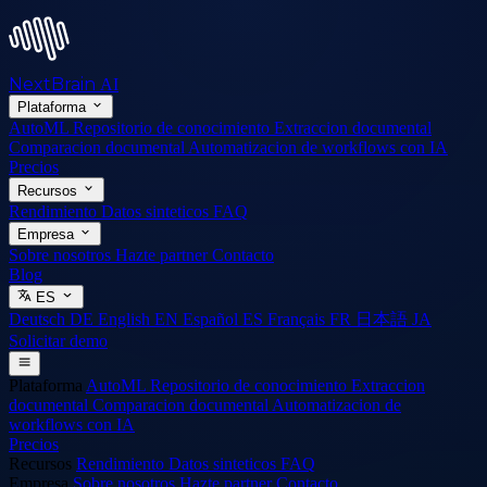
NextBrain
AI
Plataforma
AutoML
Repositorio de conocimiento
Extraccion documental
Comparacion documental
Automatizacion de workflows con IA
Precios
Recursos
Rendimiento
Datos sinteticos
FAQ
Empresa
Sobre nosotros
Hazte partner
Contacto
Blog
ES
Deutsch
DE
English
EN
Español
ES
Français
FR
日本語
JA
Solicitar demo
Plataforma
AutoML
Repositorio de conocimiento
Extraccion
documental
Comparacion documental
Automatizacion de
workflows con IA
Precios
Recursos
Rendimiento
Datos sinteticos
FAQ
Empresa
Sobre nosotros
Hazte partner
Contacto