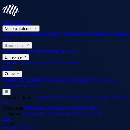
NextBrain
AI
Notre plateforme
AutoML
Knowledge Repository
Extraction documentaire
Comparais
Tarifs
Ressources
Performance
Donnees synthetiques
FAQ
Entreprise
A propos
Devenir partenaire
Nous contacter
Blog
FR
Deutsch
DE
English
EN
Español
ES
Français
FR
日本語
JA
Demander une demo
Notre plateforme
AutoML
Knowledge Repository
Extraction docume
Tarifs
Ressources
Performance
Donnees synthetiques
FAQ
Entreprise
A propos
Devenir partenaire
Nous contacter
Blog
Langue
DE
EN
ES
FR
JA