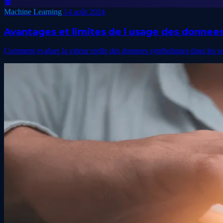
Machine Learning
14 août 2024
Avantages et limites de l usage des donnee
Comment evaluer la valeur reelle des donnees synthetiques dans les