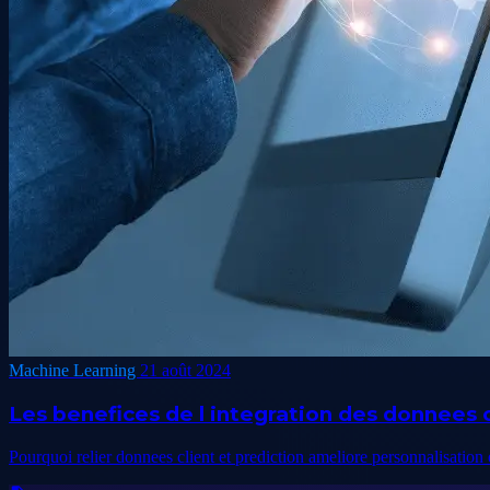
Machine Learning
21 août 2024
Les benefices de l integration des donnees c
Pourquoi relier donnees client et prediction ameliore personnalisation 