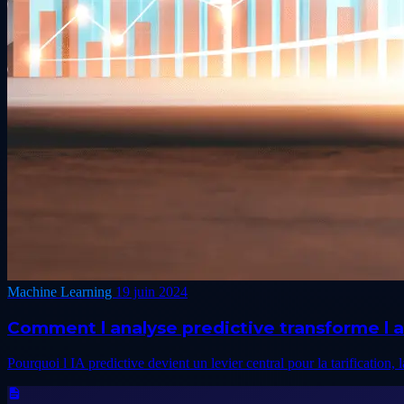
Machine Learning
19 juin 2024
Comment l analyse predictive transforme l 
Pourquoi l IA predictive devient un levier central pour la tarification, l