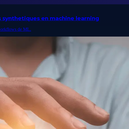
s synthetiques en machine learning
 workflows de ML.