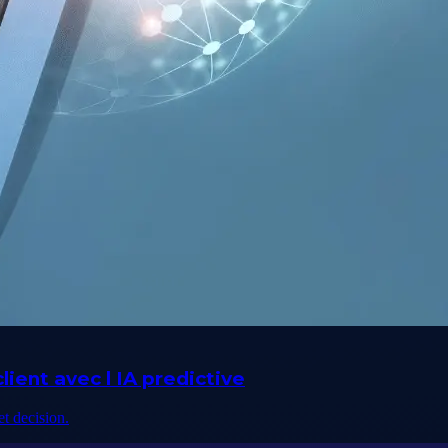
lient avec l IA predictive
et decision.