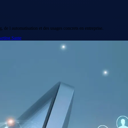
 de l automatisation et des usages concrets en entreprise.
keting
Sante